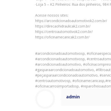
·Loja 5 – K2 Pinheiros: Rua dos pinheiros, 98
Acesse nossos sites:
https://arcondicionadoautomotivok2.com.br/
https://direcaohidraulicak2.com.br/
https://centroautomotivok2.com.br/
https://oficinamecanicak2.com.br/
#arcondicionadoautomotivosp, #oficinaespeci
#arcondicionadoautomotivosp, #centroautomo
#arcondicionadoautomotivo, #oficinacompres
#gasparaarcondicionadoautomotivo, #filtroau
#peçasparaarcondicionadoautomotivo, #servico
#centroautomotivosp, #oficinamecanicasp,#re
#oficinacarrosimportadosp, #reparofreioauto
admin