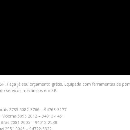
P, Faça já seu orçamento grátis. Equipada com ferramentas de pont
ndo serviços mecânicos em SP.
orais 2735 5082-3766 – 94768-3177
75 – Moema 5096 2812 – 94013-1451
 – Brás 2081 2005 – 94013-2588
ruvi 2951 0046 – 94722-3322