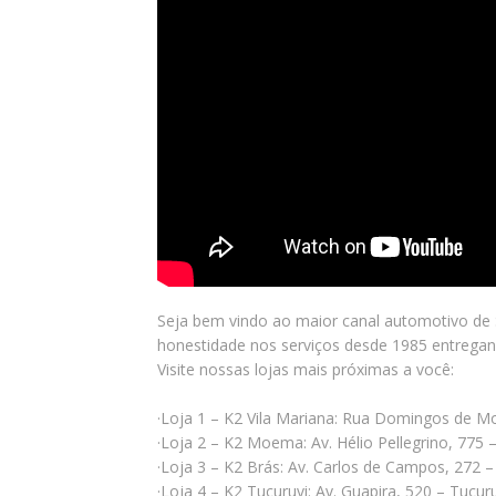
Seja bem vindo ao maior canal automotivo de S
honestidade nos serviços desde 1985 entrega
Visite nossas lojas mais próximas a você:
·Loja 1 – K2 Vila Mariana: Rua Domingos de M
·Loja 2 – K2 Moema: Av. Hélio Pellegrino, 7
·Loja 3 – K2 Brás: Av. Carlos de Campos, 272
·Loja 4 – K2 Tucuruvi: Av. Guapira, 520 – Tucu