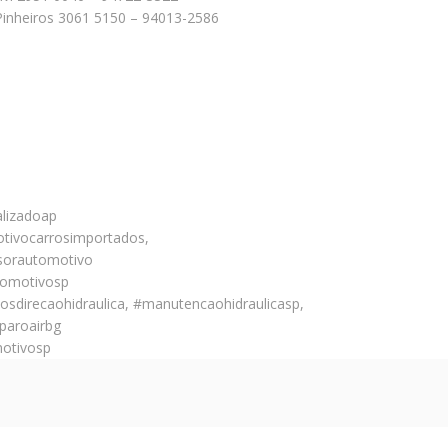
4 Pinheiros 3061 5150 – 94013-2586
alizadoap
tivocarrosimportados,
sorautomotivo
tomotivosp
sdirecaohidraulica, #manutencaohidraulicasp,
paroairbg
motivosp