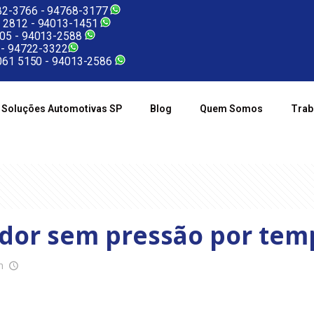
2-3766 -
94768-3177
 2812 -
94013-1451
05 -
94013-2588
 -
94722-3322
61 5150 -
94013-2586
Soluções Automotivas SP
Blog
Quem Somos
Trab
dor sem pressão por tem
m