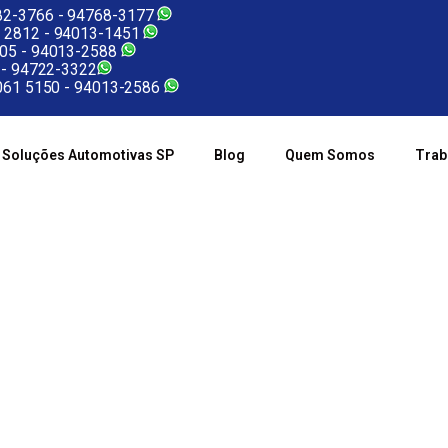
2-3766 -
94768-3177
 2812 -
94013-1451
05 -
94013-2588
 -
94722-3322
61 5150 -
94013-2586
Soluções Automotivas SP
Blog
Quem Somos
Trab