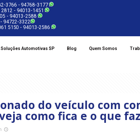
2-3766 -
94768-3177
 2812 -
94013-1451
05 -
94013-2588
 -
94722-3322
61 5150 -
94013-2586
Soluções Automotivas SP
Blog
Quem Somos
Trab
ionado do veículo com c
veja como fica e o que fa
m