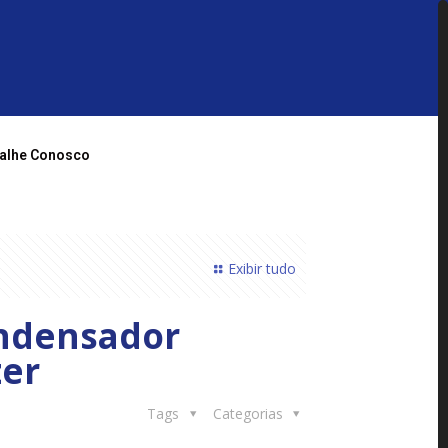
alhe Conosco
Exibir tudo
ondensador
zer
Tags
Categorias