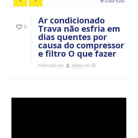
Exibir tudo
Ar condicionado
Trava não esfria em
0
dias quentes por
causa do compressor
e filtro O que fazer
Publicado por
admin
em