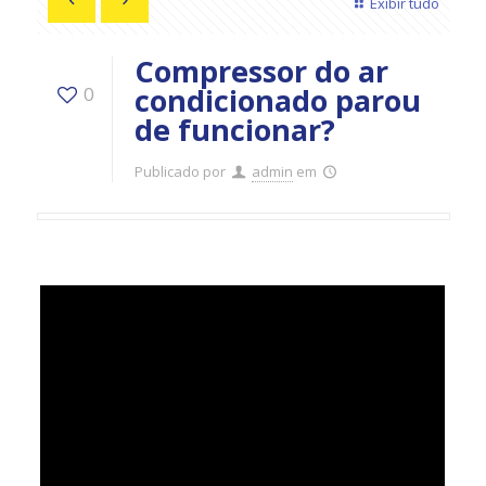
Exibir tudo
Compressor do ar
condicionado parou
0
de funcionar?
Publicado por
admin
em