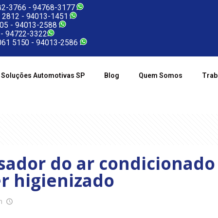
2-3766 -
94768-3177
 2812 -
94013-1451
05 -
94013-2588
 -
94722-3322
61 5150 -
94013-2586
Soluções Automotivas SP
Blog
Quem Somos
Trab
ador do ar condicionado
er higienizado
m