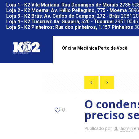
Loja 1 - K2 Vila Mariana: Rua Domingos de Morais 2735
508
Loja 2 - K2 Moema: Av. Hélio Pellegrino, 775 - Moema
5096
Loja 3 - K2 Brás: Av. Carlos de Campos, 272 - Brás
2081 20
Loja 4 - K2 Tucuruvi: Av. Guapira, 520 - Tucuruvi
2951 0046
Loja 5 - K2 Pinheiros: Rua dos pinheiros, 1.157 Pinheiros
30
Oficina Mecânica Perto de Você
O condens
0
preciso s
Publicado por
admin
e