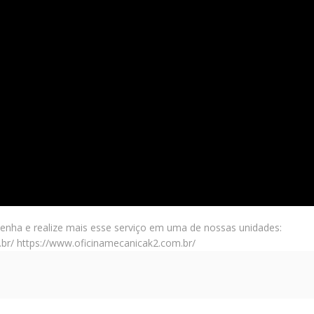
venha e realize mais esse serviço em uma de nossas unidades:
br/ https://www.oficinamecanicak2.com.br/