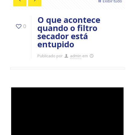
Exibir tudo
O que acontece
quando o filtro
0
secador está
entupido
Publicado por
admin
em