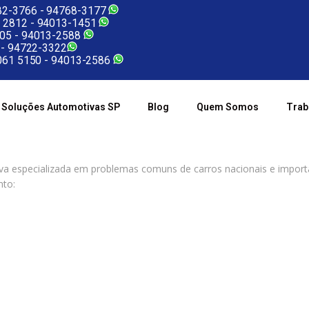
2-3766 -
94768-3177
 2812 -
94013-1451
05 -
94013-2588
 -
94722-3322
61 5150 -
94013-2586
Soluções Automotivas SP
Blog
Quem Somos
Trab
a especializada em problemas comuns de carros nacionais e importa
to: