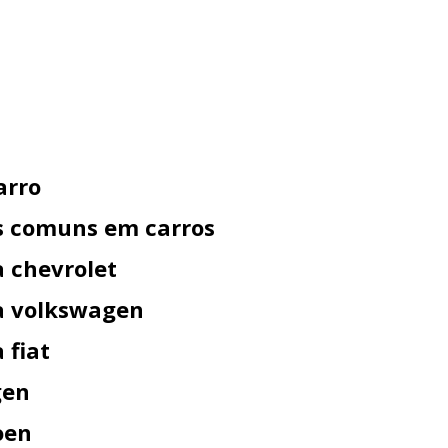
arro
s comuns em carros
 chevrolet
a volkswagen
 fiat
gen
roen