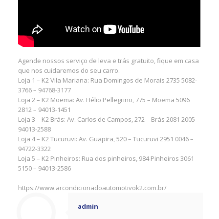
Agende nossos serviço de leva e trás gratuito, fique em casa
que nos cuidaremos do seu carro.
Loja 1 – K2 Vila Mariana: Rua Domingos de Morais 2735 5082-
3766 – 94768-3177
Loja 2 – K2 Moema: Av. Hélio Pellegrino, 775 – Moema 5096
2812 – 94013-1451
Loja 3 – K2 Brás: Av. Carlos de Campos, 272 – Brás 2081 2005 –
94013-2588
Loja 4 – K2 Tucuruvi: Av. Guapira, 520 – Tucuruvi 2951 0046 –
94722-3322
Loja 5 – K2 Pinheiros: Rua dos pinheiros, 984 Pinheiros 3061
5150 – 94013-2586
https://www.arcondicionadoautomotivok2.com.br/
admin