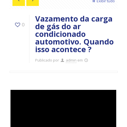
Exibir tudo
Vazamento da carga
de gás do ar
0
condicionado
automotivo. Quando
isso acontece ?
Publicado por
admin
em