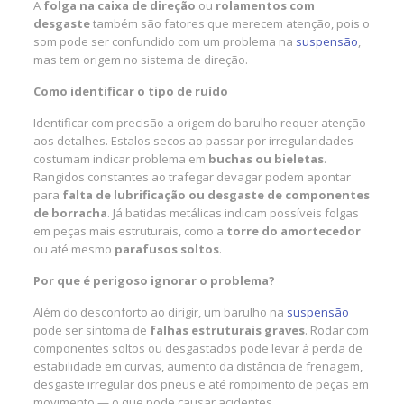
A
folga na caixa de direção
ou
rolamentos com
desgaste
também são fatores que merecem atenção, pois o
som pode ser confundido com um problema na
suspensão
,
mas tem origem no sistema de direção.
Como identificar o tipo de ruído
Identificar com precisão a origem do barulho requer atenção
aos detalhes. Estalos secos ao passar por irregularidades
costumam indicar problema em
buchas ou bieletas
.
Rangidos constantes ao trafegar devagar podem apontar
para
falta de lubrificação ou desgaste de componentes
de borracha
. Já batidas metálicas indicam possíveis folgas
em peças mais estruturais, como a
torre do amortecedor
ou até mesmo
parafusos soltos
.
Por que é perigoso ignorar o problema?
Além do desconforto ao dirigir, um barulho na
suspensão
pode ser sintoma de
falhas estruturais graves
. Rodar com
componentes soltos ou desgastados pode levar à perda de
estabilidade em curvas, aumento da distância de frenagem,
desgaste irregular dos pneus e até rompimento de peças em
movimento — o que pode causar acidentes.