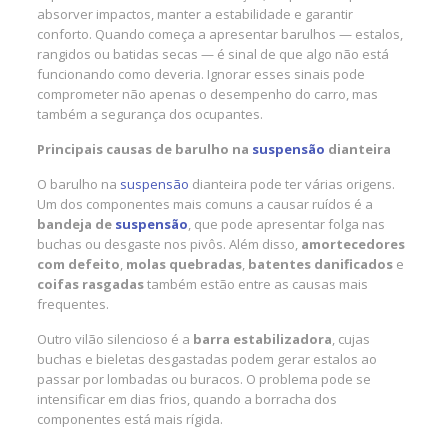
absorver impactos, manter a estabilidade e garantir
conforto. Quando começa a apresentar barulhos — estalos,
rangidos ou batidas secas — é sinal de que algo não está
funcionando como deveria. Ignorar esses sinais pode
comprometer não apenas o desempenho do carro, mas
também a segurança dos ocupantes.
Principais causas de barulho na
suspensão
dianteira
O barulho na
suspensão
dianteira pode ter várias origens.
Um dos componentes mais comuns a causar ruídos é a
bandeja de
suspensão
, que pode apresentar folga nas
buchas ou desgaste nos pivôs. Além disso,
amortecedores
com defeito
,
molas quebradas
,
batentes danificados
e
coifas rasgadas
também estão entre as causas mais
frequentes.
Outro vilão silencioso é a
barra estabilizadora
, cujas
buchas e bieletas desgastadas podem gerar estalos ao
passar por lombadas ou buracos. O problema pode se
intensificar em dias frios, quando a borracha dos
componentes está mais rígida.