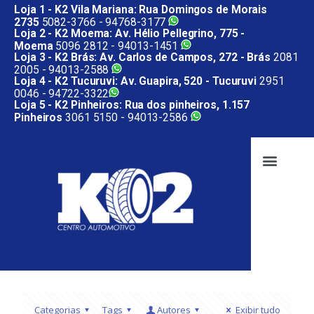
Loja 1 - K2 Vila Mariana: Rua Domingos de Morais
2735
5082-3766 -
94768-3177
Loja 2 - K2 Moema: Av. Hélio Pellegrino, 775 -
Moema
5096 2812 -
94013-1451
Loja 3 - K2 Brás: Av. Carlos de Campos, 272 - Brás
2081
2005 -
94013-2588
Loja 4 - K2 Tucuruvi: Av. Guapira, 520 - Tucuruvi
2951
0046 -
94722-3322
Loja 5 - K2 Pinheiros: Rua dos pinheiros, 1.157
Pinheiros
3061 5150 -
94013-2586
Categorias
Tags
Autores
Exibir tudo