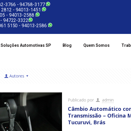
2-3766 -
94768-3177
 2812 -
94013-1451
05 -
94013-2588
 -
94722-3322
61 5150 -
94013-2586
Soluções Automotivas SP
Blog
Quem Somos
Trab
Autores
Publicado por
admin
Câmbio Automático com 
Transmissão – Oficina M
Tucuruvi, Brás