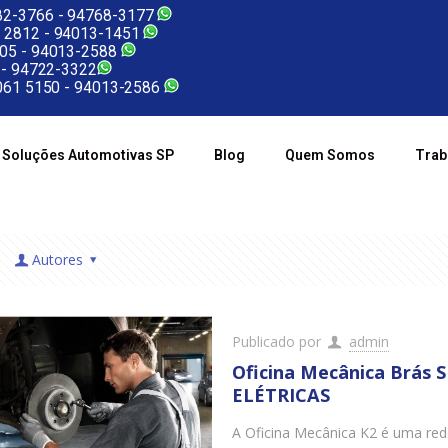
2-3766 -
94768-3177
 2812 -
94013-1451
05 -
94013-2588
 -
94722-3322
61 5150 -
94013-2586
Soluções Automotivas SP
Blog
Quem Somos
Trab
Autores
Publicado por
admin
Oficina Mecânica Brás
ELÉTRICAS
A Oficina Mecânica K2 é uma re