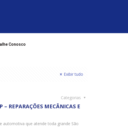
alhe Conosco
Exibir tudo
Categorias
 SP – REPARAÇÕES MECÂNICAS E
de automotiva que atende toda grande São