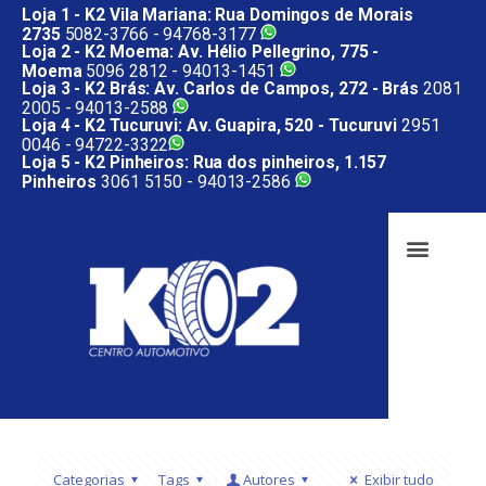
Loja 1 - K2 Vila Mariana: Rua Domingos de Morais
2735
5082-3766 -
94768-3177
Loja 2 - K2 Moema: Av. Hélio Pellegrino, 775 -
Moema
5096 2812 -
94013-1451
Loja 3 - K2 Brás: Av. Carlos de Campos, 272 - Brás
2081
2005 -
94013-2588
Loja 4 - K2 Tucuruvi: Av. Guapira, 520 - Tucuruvi
2951
0046 -
94722-3322
Loja 5 - K2 Pinheiros: Rua dos pinheiros, 1.157
Pinheiros
3061 5150 -
94013-2586
Categorias
Tags
Autores
Exibir tudo