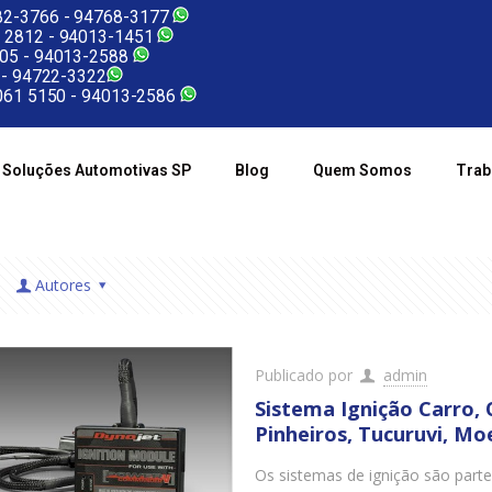
2-3766 -
94768-3177
 2812 -
94013-1451
05 -
94013-2588
 -
94722-3322
61 5150 -
94013-2586
Soluções Automotivas SP
Blog
Quem Somos
Trab
Autores
Publicado por
admin
Sistema Ignição Carro, 
Pinheiros, Tucuruvi, Mo
Os sistemas de ignição são part