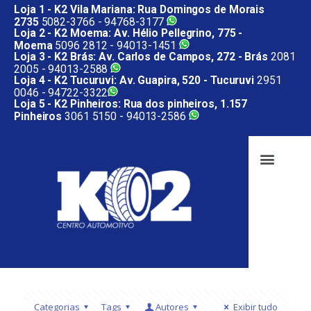
Loja 1 - K2 Vila Mariana: Rua Domingos de Morais
2735
5082-3766 -
94768-3177
Loja 2 - K2 Moema: Av. Hélio Pellegrino, 775 -
Moema
5096 2812 -
94013-1451
Loja 3 - K2 Brás: Av. Carlos de Campos, 272 - Brás
2081
2005 -
94013-2588
Loja 4 - K2 Tucuruvi: Av. Guapira, 520 - Tucuruvi
2951
0046 -
94722-3322
Loja 5 - K2 Pinheiros: Rua dos pinheiros, 1.157
Pinheiros
3061 5150 -
94013-2586
Categorias
Tags
Autores
Exibir tudo