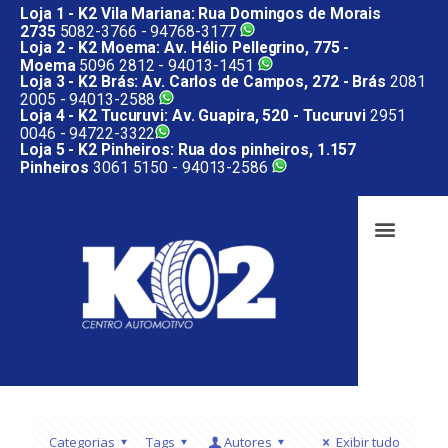
Loja 1 - K2 Vila Mariana: Rua Domingos de Morais
2735
5082-3766 -
94768-3177
Loja 2 - K2 Moema: Av. Hélio Pellegrino, 775 -
Moema
5096 2812 -
94013-1451
Loja 3 - K2 Brás: Av. Carlos de Campos, 272 - Brás
2081
2005 -
94013-2588
Loja 4 - K2 Tucuruvi: Av. Guapira, 520 - Tucuruvi
2951
0046 -
94722-3322
Loja 5 - K2 Pinheiros: Rua dos pinheiros, 1.157
Pinheiros
3061 5150 -
94013-2586
Categorias
Tags
Autores
Exibir tudo