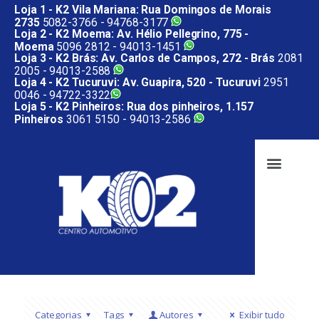
Loja 1 - K2 Vila Mariana: Rua Domingos de Morais
2735
5082-3766 -
94768-3177
Loja 2 - K2 Moema: Av. Hélio Pellegrino, 775 -
Moema
5096 2812 -
94013-1451
Loja 3 - K2 Brás: Av. Carlos de Campos, 272 - Brás
2081
2005 -
94013-2588
Loja 4 - K2 Tucuruvi: Av. Guapira, 520 - Tucuruvi
2951
0046 -
94722-3322
Loja 5 - K2 Pinheiros: Rua dos pinheiros, 1.157
Pinheiros
3061 5150 -
94013-2586
Categorias
Tags
Autores
Exibir tudo