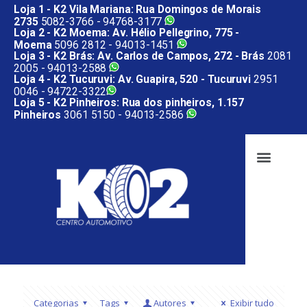
Loja 1 - K2 Vila Mariana: Rua Domingos de Morais
2735
5082-3766 -
94768-3177
Loja 2 - K2 Moema: Av. Hélio Pellegrino, 775 -
Moema
5096 2812 -
94013-1451
Loja 3 - K2 Brás: Av. Carlos de Campos, 272 - Brás
2081
2005 -
94013-2588
Loja 4 - K2 Tucuruvi: Av. Guapira, 520 - Tucuruvi
2951
0046 -
94722-3322
Loja 5 - K2 Pinheiros: Rua dos pinheiros, 1.157
Pinheiros
3061 5150 -
94013-2586
Categorias
Tags
Autores
Exibir tudo