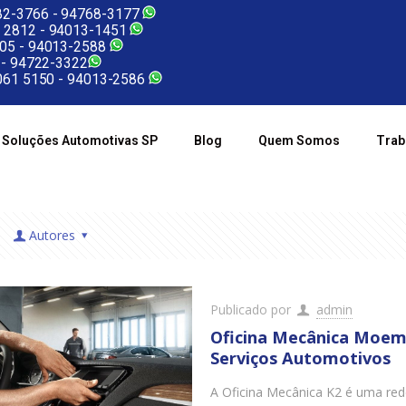
2-3766 -
94768-3177
 2812 -
94013-1451
05 -
94013-2588
 -
94722-3322
61 5150 -
94013-2586
Soluções Automotivas SP
Blog
Quem Somos
Trab
Autores
Publicado por
admin
Oficina Mecânica Moem
Serviços Automotivos
A Oficina Mecânica K2 é uma re