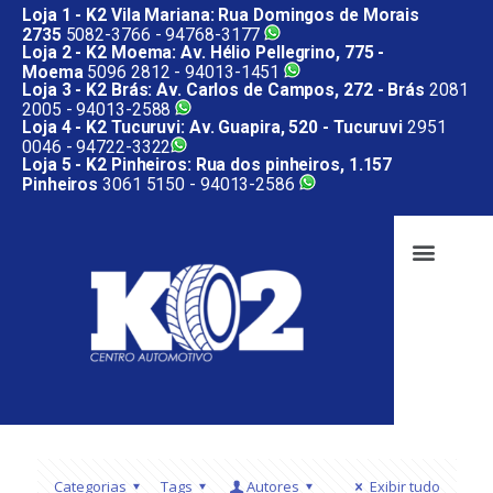
Loja 1 - K2 Vila Mariana: Rua Domingos de Morais
2735
5082-3766 -
94768-3177
Loja 2 - K2 Moema: Av. Hélio Pellegrino, 775 -
Moema
5096 2812 -
94013-1451
Loja 3 - K2 Brás: Av. Carlos de Campos, 272 - Brás
2081
2005 -
94013-2588
Loja 4 - K2 Tucuruvi: Av. Guapira, 520 - Tucuruvi
2951
0046 -
94722-3322
Loja 5 - K2 Pinheiros: Rua dos pinheiros, 1.157
Pinheiros
3061 5150 -
94013-2586
Categorias
Tags
Autores
Exibir tudo