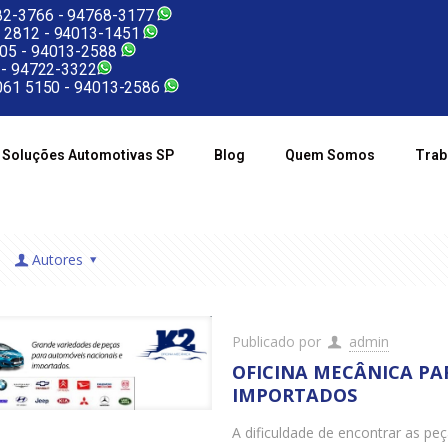
2-3766 -
94768-3177
 2812 -
94013-1451
05 -
94013-2588
 -
94722-3322
61 5150 -
94013-2586
Soluções Automotivas SP
Blog
Quem Somos
Trab
Autores
Publicado por
admin
OFICINA MECÂNICA PA
IMPORTADOS
A dificuldade de encontrar as pe